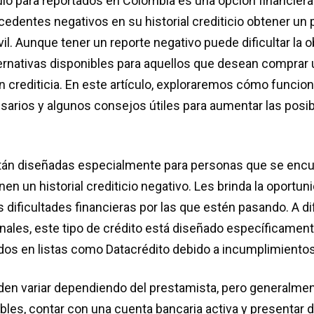
ulo para reportados en Colombia es una opción financiera
edentes negativos en su historial crediticio obtener un
il. Aunque tener un reporte negativo puede dificultar la 
ternativas disponibles para aquellos que desean comprar 
n crediticia. En este artículo, exploraremos cómo funcio
esarios y algunos consejos útiles para aumentar las posib
án diseñadas especialmente para personas que se encuen
nen un historial crediticio negativo. Les brinda la oportun
as dificultades financieras por las que estén pasando. A di
nales, este tipo de crédito está diseñado específicament
idos en listas como Datacrédito debido a incumplimientos
den variar dependiendo del prestamista, pero generalmen
bles, contar con una cuenta bancaria activa y presenta