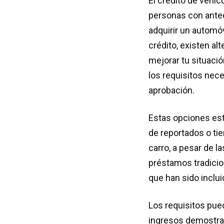
El crédito de vehíc
personas con antec
adquirir un automóv
crédito, existen al
mejorar tu situació
los requisitos nec
aprobación.
Estas opciones est
de reportados o tie
carro, a pesar de l
préstamos tradicio
que han sido inclu
Los requisitos pue
ingresos demostra