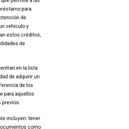
 que permite a las
 préstamo para
obtención de
un vehículo y
nan estos créditos,
ilidades de
tran en la lista
idad de adquirir un
ferencia de los
e para aquellos
 previos.
te incluyen: tener
r documentos como