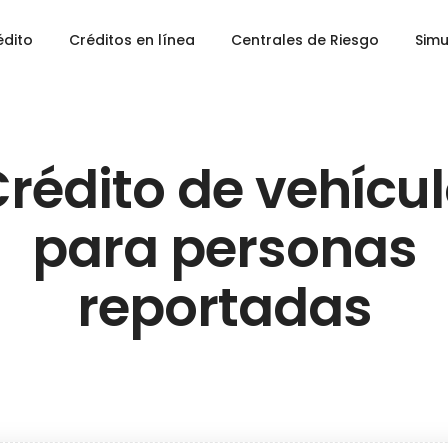
édito
Créditos en línea
Centrales de Riesgo
Simu
rédito de vehícu
para personas
reportadas